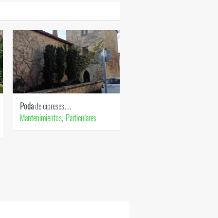
Poda
de cipreses…
Césped
artificial en…
Mantenimientos
Particulares
Particulares
Césped artificial
,
,
,
Riegos