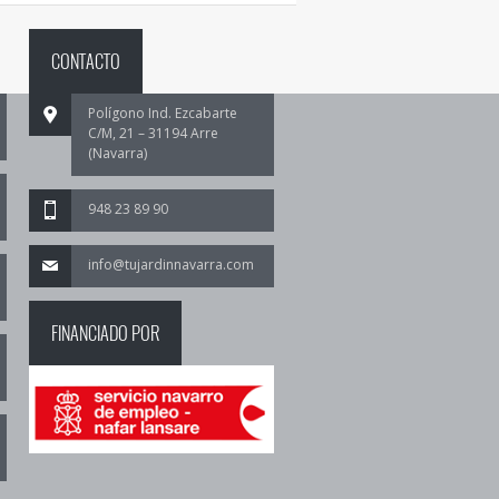
CONTACTO
Polígono Ind. Ezcabarte
C/M, 21 – 31194 Arre
(Navarra)
948 23 89 90
info@tujardinnavarra.com
FINANCIADO POR