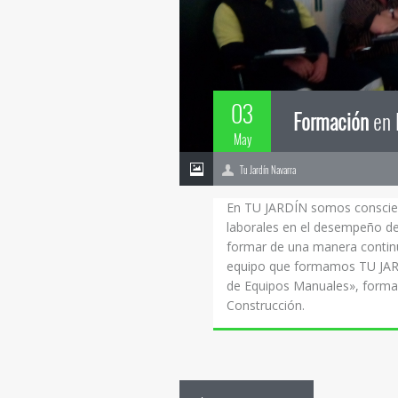
03
Formación
en 
May
Tu Jardín Navarra
En TU JARDÍN somos conscient
laborales en el desempeño de
formar de una manera continua
equipo que formamos TU JARD
de Equipos Manuales», forma
Construcción.