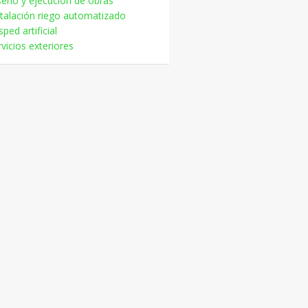
seño y ejecución de obras
stalación riego automatizado
ped artificial
vicios exteriores