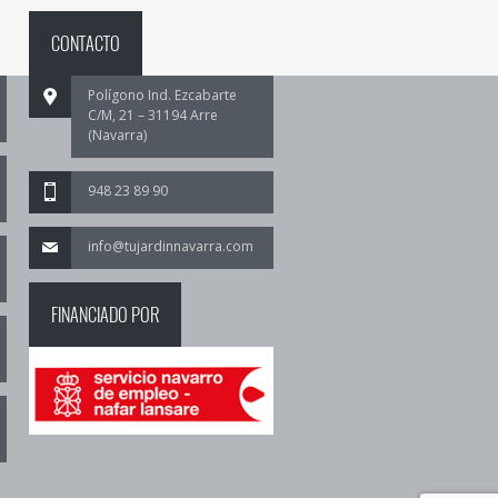
CONTACTO
Polígono Ind. Ezcabarte
C/M, 21 – 31194 Arre
(Navarra)
948 23 89 90
info@tujardinnavarra.com
FINANCIADO POR