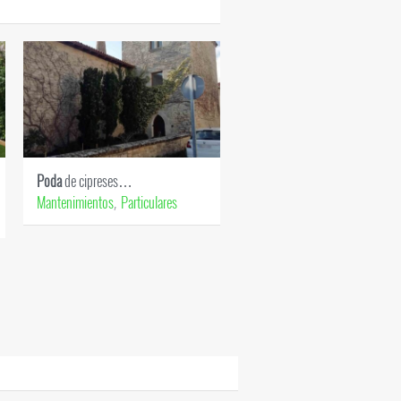
Poda
de cipreses…
Césped
artificial en…
Mantenimientos
Particulares
Particulares
Césped artificial
,
,
,
Riegos