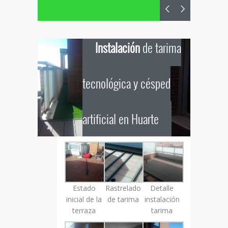
Instalación
de tarima
tecnológica y césped
artificial en Huarte
Estado
Rastrelado
Detalle
inicial de la
de tarima
instalación
terraza
tarima