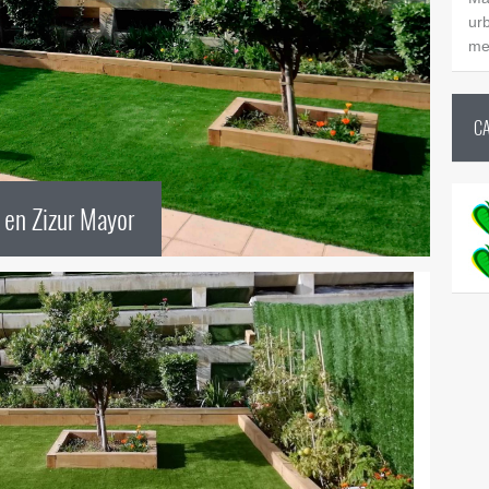
ur
me
C
l en Zizur Mayor