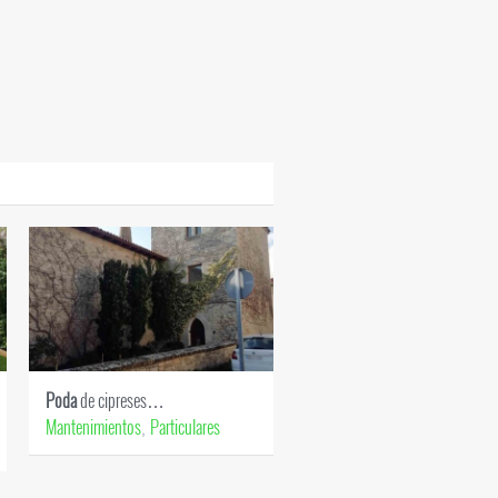
Poda
de cipreses…
Césped
artificial en…
Mantenimientos
Particulares
Particulares
Césped artificial
,
,
,
Riegos