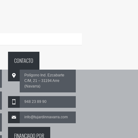
CONTACTO
Polígono Ind. Ezcabarte
C/M, 21 – 31194 Arre
(Navarra)
948 23 89 90
info@tujardinnavarra.com
FINANCIADO POR