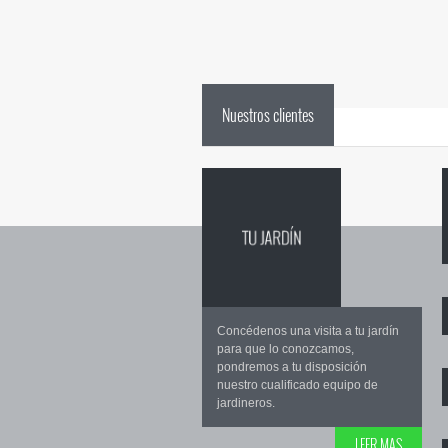
Nuestros clientes
Concédenos una visita a tu jardín
para que lo conozcamos,
pondremos a tu disposición
nuestro cualificado equipo de
jardineros.
LEER MAS