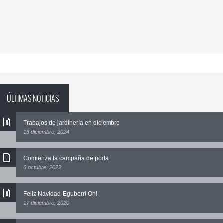
ÚLTIMAS NOTICIAS
Trabajos de jardinería en diciembre
13 diciembre, 2024
Comienza la campaña de poda
6 octubre, 2022
Feliz Navidad-Eguberri On!
17 diciembre, 2020