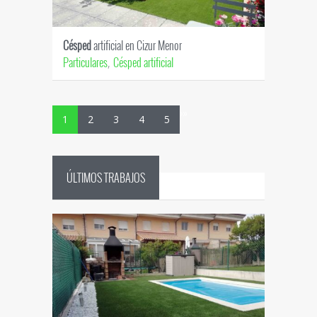
Césped
artificial en Cizur Menor
Particulares
Césped artificial
,
›
»
1
2
3
4
5
ÚLTIMOS TRABAJOS